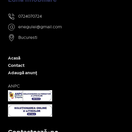
0724070724
enegulei@gmail.com
Bucuresti
Acasă
Contact
Adaugă anunț
ANPC