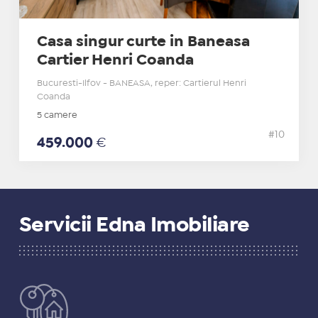
Casa singur curte in Baneasa
Cartier Henri Coanda
Bucuresti-Ilfov - BANEASA, reper: Cartierul Henri
Coanda
5 camere
#10
459.000
€
Servicii Edna Imobiliare