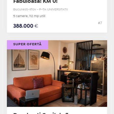
Fabuloasa! KM 0!
Bucuresti-Ilfov - P-TA UNIVERSITATII
5 camere, 112 mp utili
#7
388.000
€
SUPER OFERTĂ