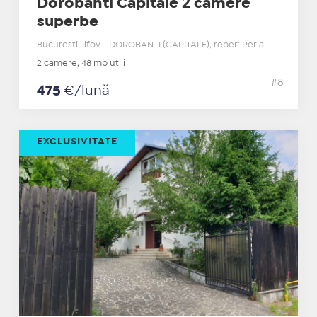
Dorobanti Capitale 2 camere
superbe
Bucuresti-Ilfov - DOROBANTI (CAPITALE), reper: Perla
2 camere, 48 mp utili
#8
475
€/lună
EXCLUSIVITATE