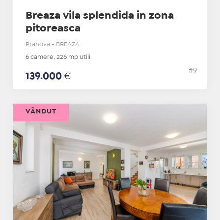
Breaza vila splendida in zona
pitoreasca
Prahova - BREAZA
6 camere, 226 mp utili
#9
139.000
€
VÂNDUT