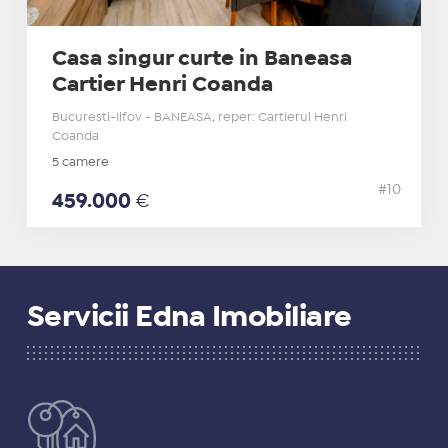
Casa singur curte in Baneasa
Cartier Henri Coanda
Bucuresti-Ilfov - BANEASA, reper: Cartierul Henri
Coanda
5 camere
#10
459.000
€
Servicii Edna Imobiliare