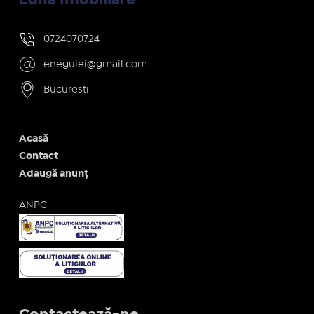
0724070724
enegulei@gmail.com
Bucuresti
Acasă
Contact
Adaugă anunț
ANPC