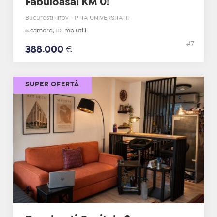
Fabuloasa! KM 0!
Bucuresti-Ilfov - P-TA UNIVERSITATII
5 camere, 112 mp utili
#7
388.000
€
SUPER OFERTĂ