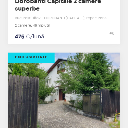
Dorobanti Capitale 2 camere
superbe
Bucuresti-Ilfov - DOROBANTI (CAPITALE), reper: Perla
2 camere, 48 mp utili
#8
475
€/lună
EXCLUSIVITATE