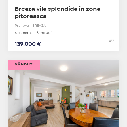
Breaza vila splendida in zona
pitoreasca
Prahova - BREAZA
6 camere, 226 mp utili
#9
139.000
€
VÂNDUT