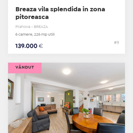
Breaza vila splendida in zona
pitoreasca
Prahova - BREAZA
6 camere, 226 mp utili
#9
139.000
€
VÂNDUT