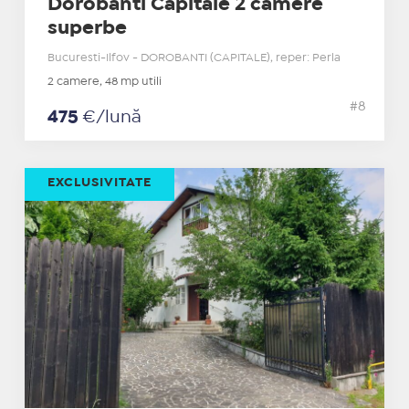
Dorobanti Capitale 2 camere
superbe
Bucuresti-Ilfov - DOROBANTI (CAPITALE), reper: Perla
2 camere, 48 mp utili
#8
475
€/lună
EXCLUSIVITATE