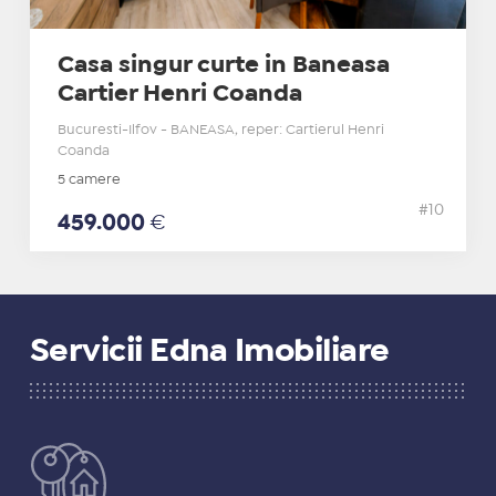
Casa singur curte in Baneasa
Cartier Henri Coanda
Bucuresti-Ilfov - BANEASA, reper: Cartierul Henri
Coanda
5 camere
#10
459.000
€
Servicii Edna Imobiliare