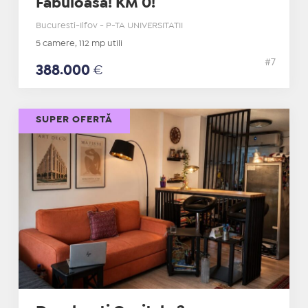
Fabuloasa! KM 0!
Bucuresti-Ilfov - P-TA UNIVERSITATII
5 camere, 112 mp utili
#7
388.000
€
SUPER OFERTĂ