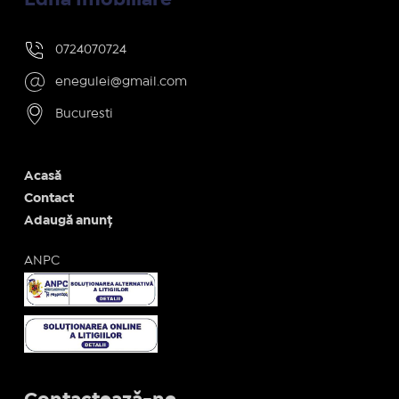
0724070724
enegulei@gmail.com
Bucuresti
Acasă
Contact
Adaugă anunț
ANPC