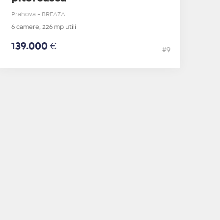
Prahova - BREAZA
6 camere, 226 mp utili
139.000
€
#9