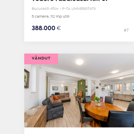
Bucuresti-Ilfov - P-TA UNIVERSITATII
5 camere, 112 mp utili
388.000
€
#7
VÂNDUT