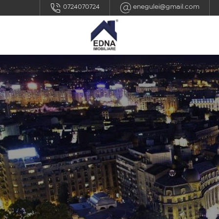
0724070724
enegulei@gmail.com