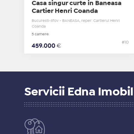
Casa singur curte in Baneasa
Cartier Henri Coanda
Bucuresti-Ilfov - BANEASA, reper: Cartierul Henri
Coanda
5 camere
#10
459.000
€
Servicii Edna Imobil