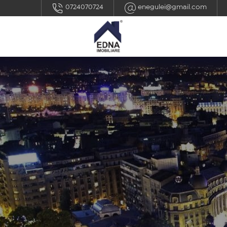
0724070724
enegulei@gmail.com