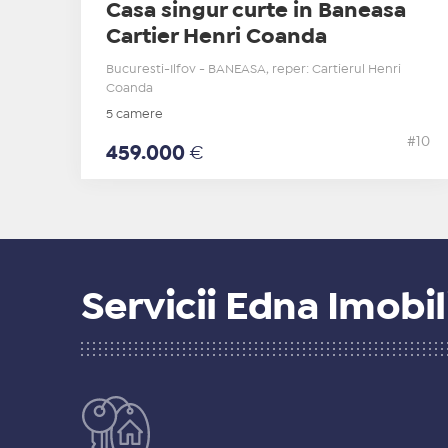
Casa singur curte in Baneasa
Cartier Henri Coanda
Bucuresti-Ilfov - BANEASA, reper: Cartierul Henri
Coanda
5 camere
#10
459.000
€
Servicii Edna Imobil