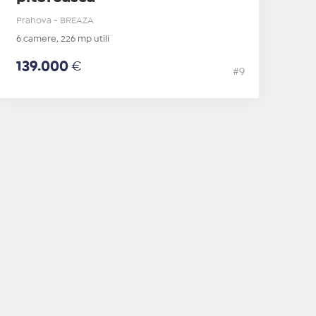
Prahova - BREAZA
6 camere, 226 mp utili
139.000
€
#9