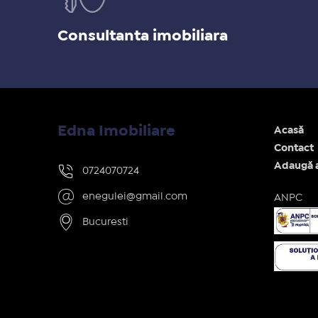
Consultanta imobiliara
Edna Imobiliare
Acasă
Contact
Adaugă 
0724070724
enegulei@gmail.com
ANPC
Bucuresti