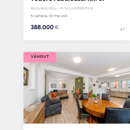
Bucuresti-Ilfov - P-TA UNIVERSITATII
5 camere, 112 mp utili
388.000
€
#7
VÂNDUT