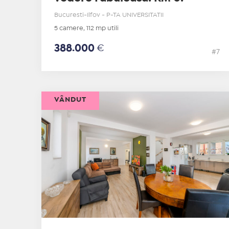
Bucuresti-Ilfov - P-TA UNIVERSITATII
5 camere, 112 mp utili
388.000
€
#7
VÂNDUT