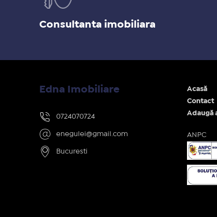
Consultanta imobiliara
Edna Imobiliare
Acasă
Contact
Adaugă 
0724070724
enegulei@gmail.com
ANPC
Bucuresti