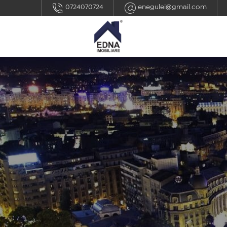
0724070724
enegulei@gmail.com