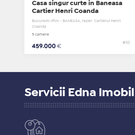
Casa singur curte in Baneasa
Cartier Henri Coanda
Bucuresti-Ilfov - BANEASA, reper: Cartierul Henri
Coanda
5 camere
#10
459.000
€
Servicii Edna Imobil