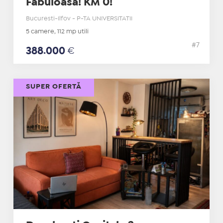
Fabuloasa! KM 0!
Bucuresti-Ilfov - P-TA UNIVERSITATII
5 camere, 112 mp utili
#7
388.000
€
SUPER OFERTĂ