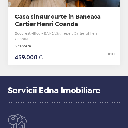
Casa singur curte in Baneasa
Cartier Henri Coanda
Bucuresti-Ilfov - BANEASA, reper: Cartierul Henri
Coanda
5 camere
#10
459.000
€
Servicii Edna Imobiliare