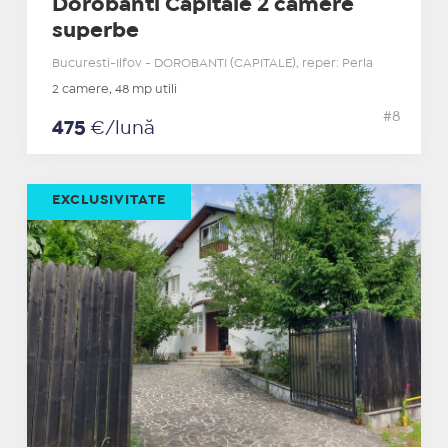
Dorobanti Capitale 2 camere
superbe
Bucuresti-Ilfov - DOROBANTI (CAPITALE), reper: Perla
2 camere, 48 mp utili
#8
475
€/lună
EXCLUSIVITATE