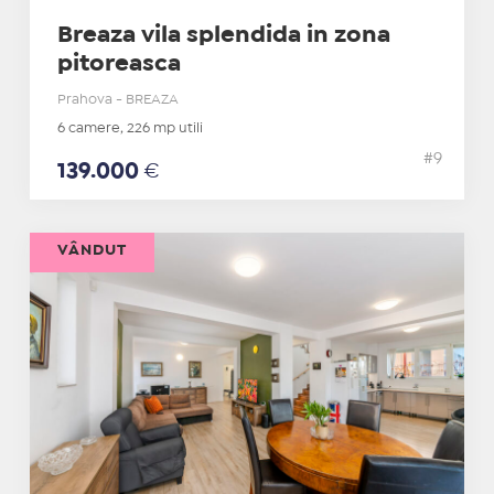
Breaza vila splendida in zona
pitoreasca
Prahova - BREAZA
6 camere, 226 mp utili
#9
139.000
€
VÂNDUT