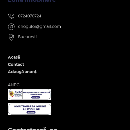
0724070724
enegulei@gmail.com
Bucuresti
Acasă
Contact
Adaugă anunț
ANPC