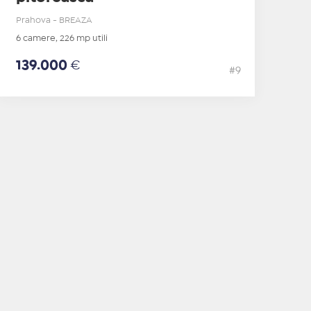
Prahova - BREAZA
6 camere, 226 mp utili
139.000
€
#9