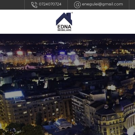
0724070724
enegulei@gmail.com