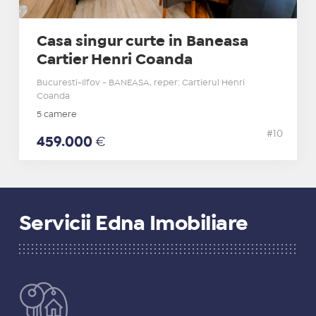
Casa singur curte in Baneasa
Cartier Henri Coanda
Bucuresti-Ilfov - BANEASA, reper: Cartierul Henri
Coanda
5 camere
#10
459.000
€
Servicii Edna Imobiliare