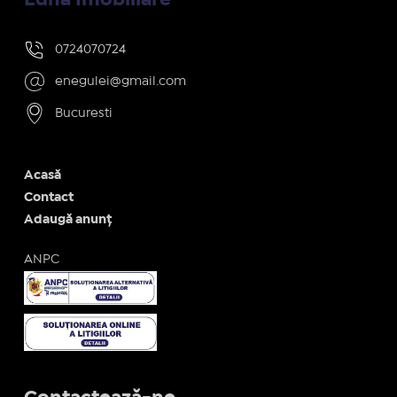
0724070724
enegulei@gmail.com
Bucuresti
Acasă
Contact
Adaugă anunț
ANPC