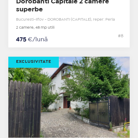
Dorobanti Capitale 2 camere
superbe
Bucuresti-Ilfov - DOROBANTI (CAPITALE), reper: Perla
2 camere, 48 mp utili
#8
475
€/lună
EXCLUSIVITATE