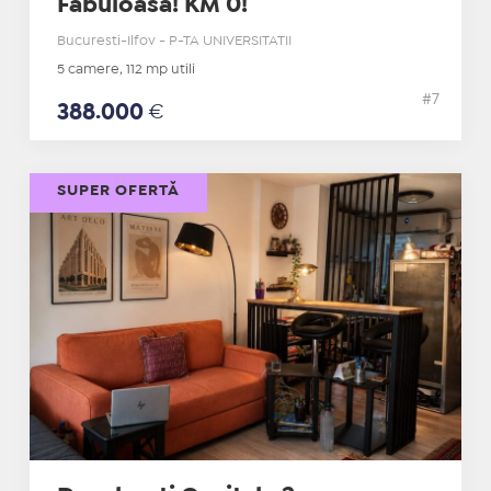
Fabuloasa! KM 0!
Bucuresti-Ilfov - P-TA UNIVERSITATII
5 camere, 112 mp utili
#7
388.000
€
SUPER OFERTĂ