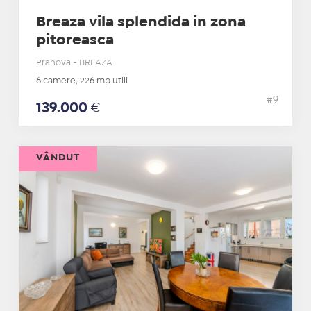
Breaza vila splendida in zona
pitoreasca
Prahova - BREAZA
6 camere, 226 mp utili
#9
139.000
€
VÂNDUT