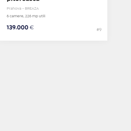
Prahova - BREAZA
6 camere, 226 mp utili
139.000
€
#9