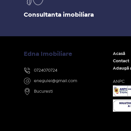
Consultanta imobiliara
Edna Imobiliare
Acasă
Contact
Adaugă 
0724070724
enegulei@gmail.com
ANPC
Bucuresti