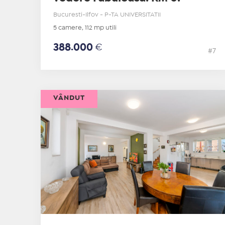
Bucuresti-Ilfov - P-TA UNIVERSITATII
5 camere, 112 mp utili
388.000
€
#7
VÂNDUT