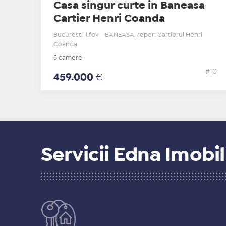
Casa singur curte in Baneasa
Cartier Henri Coanda
Bucuresti-Ilfov - BANEASA, reper: Cartierul Henri
Coanda
5 camere
#10
459.000
€
Servicii Edna Imobil