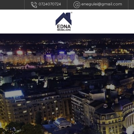
0724070724
enegulei@gmail.com