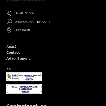
0724070724
enegulei@gmail.com
Bucuresti
Acasă
Contact
Adaugă anunț
ANPC