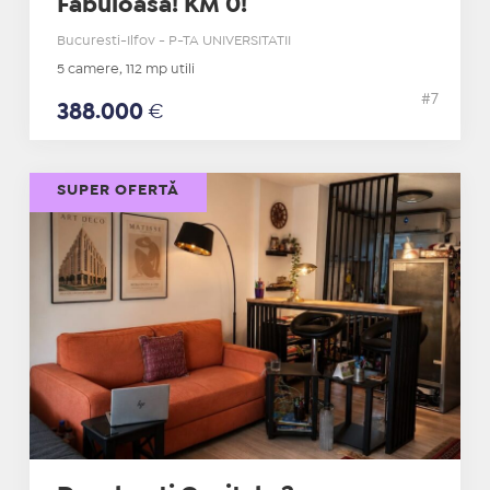
Fabuloasa! KM 0!
Bucuresti-Ilfov - P-TA UNIVERSITATII
5 camere, 112 mp utili
#7
388.000
€
SUPER OFERTĂ