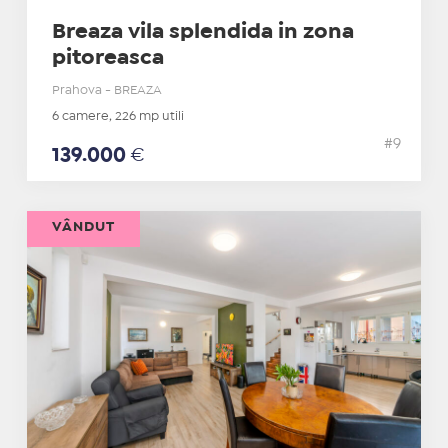
Breaza vila splendida in zona
pitoreasca
Prahova - BREAZA
6 camere, 226 mp utili
#9
139.000
€
VÂNDUT