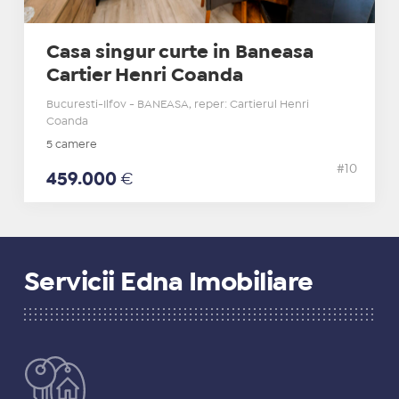
Casa singur curte in Baneasa
Cartier Henri Coanda
Bucuresti-Ilfov - BANEASA, reper: Cartierul Henri
Coanda
5 camere
#10
459.000
€
Servicii Edna Imobiliare