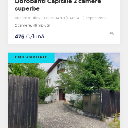
Dorobanti Capitale 2 camere
superbe
Bucuresti-Ilfov - DOROBANTI (CAPITALE), reper: Perla
2 camere, 48 mp utili
#8
475
€/lună
EXCLUSIVITATE