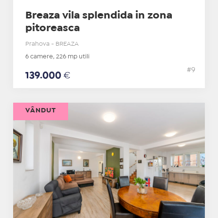
Breaza vila splendida in zona
pitoreasca
Prahova - BREAZA
6 camere, 226 mp utili
#9
139.000
€
VÂNDUT