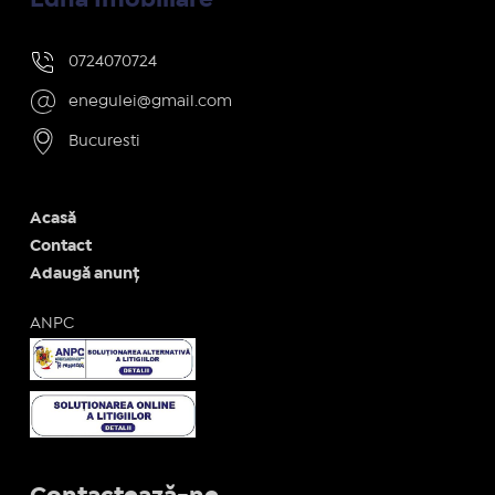
0724070724
enegulei@gmail.com
Bucuresti
Acasă
Contact
Adaugă anunț
ANPC