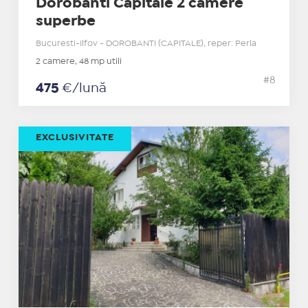
Dorobanti Capitale 2 camere
superbe
Bucuresti-Ilfov - DOROBANTI (CAPITALE), reper: Perla
2 camere, 48 mp utili
#8
475
€/lună
EXCLUSIVITATE