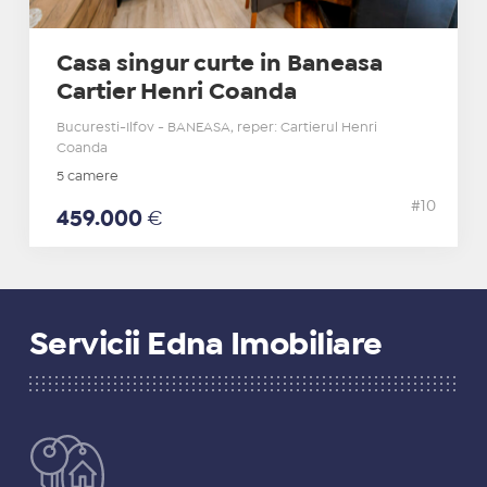
Casa singur curte in Baneasa
Cartier Henri Coanda
Bucuresti-Ilfov - BANEASA, reper: Cartierul Henri
Coanda
5 camere
#10
459.000
€
Servicii Edna Imobiliare