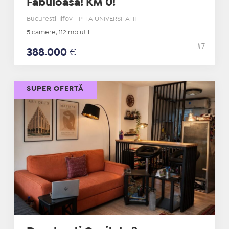
Fabuloasa! KM 0!
Bucuresti-Ilfov - P-TA UNIVERSITATII
5 camere, 112 mp utili
#7
388.000
€
SUPER OFERTĂ