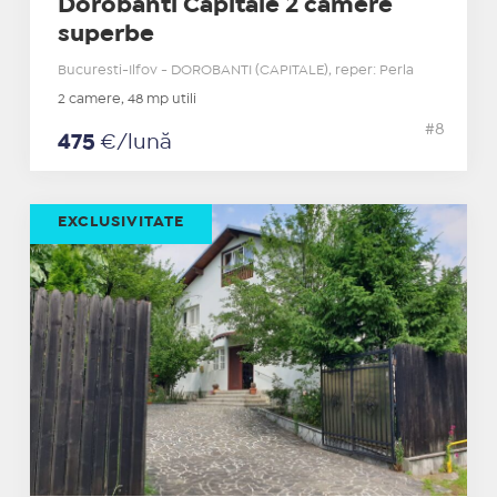
Dorobanti Capitale 2 camere
superbe
Bucuresti-Ilfov - DOROBANTI (CAPITALE), reper: Perla
2 camere, 48 mp utili
#8
475
€/lună
EXCLUSIVITATE