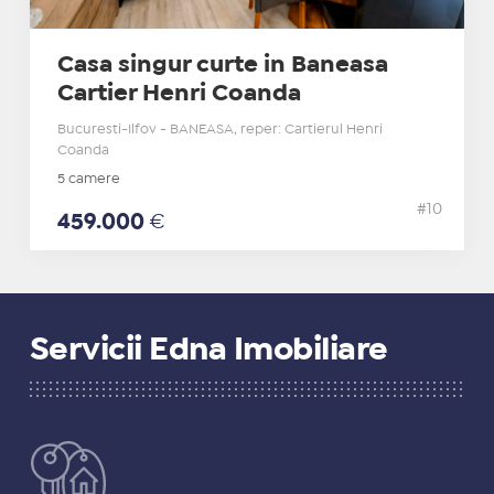
Casa singur curte in Baneasa
Cartier Henri Coanda
Bucuresti-Ilfov - BANEASA, reper: Cartierul Henri
Coanda
5 camere
#10
459.000
€
Servicii Edna Imobiliare