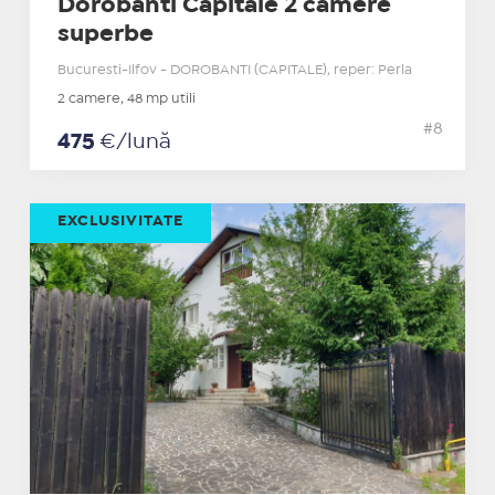
Dorobanti Capitale 2 camere
superbe
Bucuresti-Ilfov - DOROBANTI (CAPITALE), reper: Perla
2 camere, 48 mp utili
#8
475
€/lună
EXCLUSIVITATE