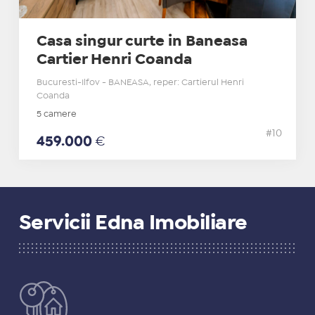
Casa singur curte in Baneasa
Cartier Henri Coanda
Bucuresti-Ilfov - BANEASA, reper: Cartierul Henri
Coanda
5 camere
#10
459.000
€
Servicii Edna Imobiliare