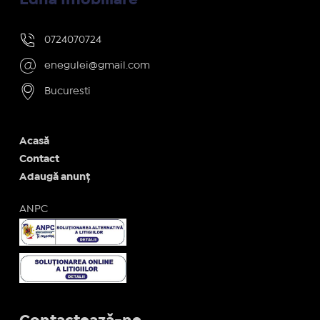
0724070724
enegulei@gmail.com
Bucuresti
Acasă
Contact
Adaugă anunț
ANPC