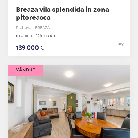
Breaza vila splendida in zona
pitoreasca
Prahova - BREAZA
6 camere, 226 mp utili
#9
139.000
€
VÂNDUT