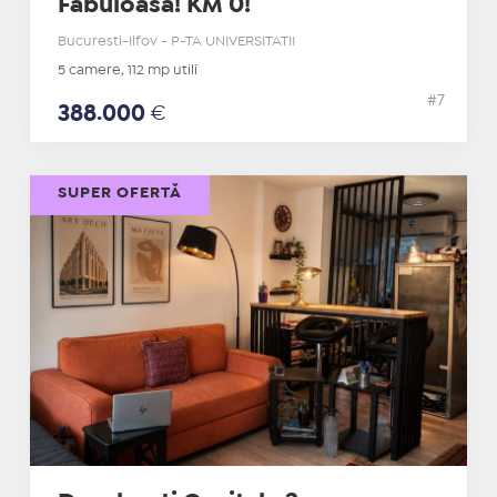
Fabuloasa! KM 0!
Bucuresti-Ilfov - P-TA UNIVERSITATII
5 camere, 112 mp utili
#7
388.000
€
SUPER OFERTĂ