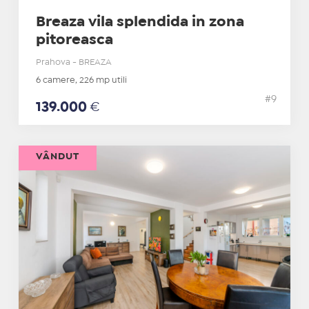
Breaza vila splendida in zona
pitoreasca
Prahova - BREAZA
6 camere, 226 mp utili
#9
139.000
€
VÂNDUT