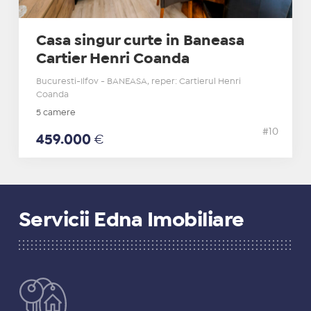
Casa singur curte in Baneasa
Cartier Henri Coanda
Bucuresti-Ilfov - BANEASA, reper: Cartierul Henri
Coanda
5 camere
#10
459.000
€
Servicii Edna Imobiliare