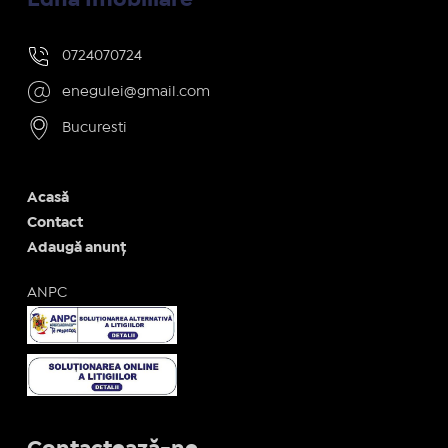
0724070724
enegulei@gmail.com
Bucuresti
Acasă
Contact
Adaugă anunț
ANPC