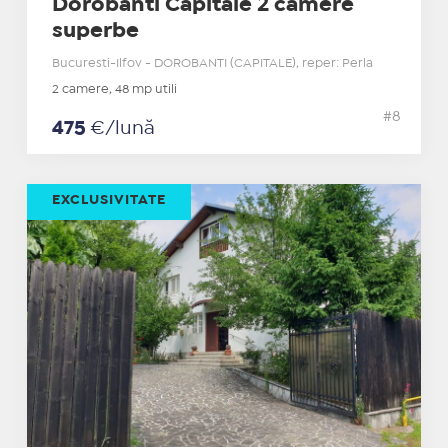
Dorobanti Capitale 2 camere
superbe
Bucuresti-Ilfov - DOROBANTI (CAPITALE), reper: Perla
2 camere, 48 mp utili
#8
475
€/lună
EXCLUSIVITATE