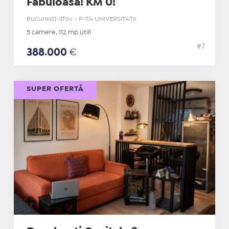
Fabuloasa! KM 0!
Bucuresti-Ilfov - P-TA UNIVERSITATII
5 camere, 112 mp utili
#7
388.000
€
SUPER OFERTĂ