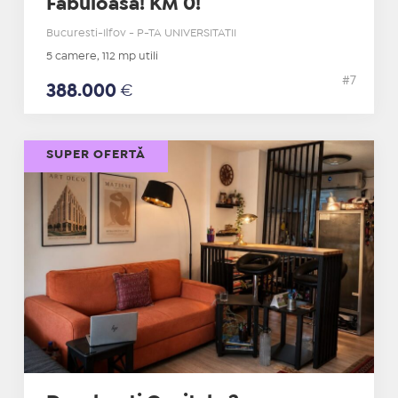
Fabuloasa! KM 0!
Bucuresti-Ilfov - P-TA UNIVERSITATII
5 camere, 112 mp utili
#7
388.000
€
SUPER OFERTĂ