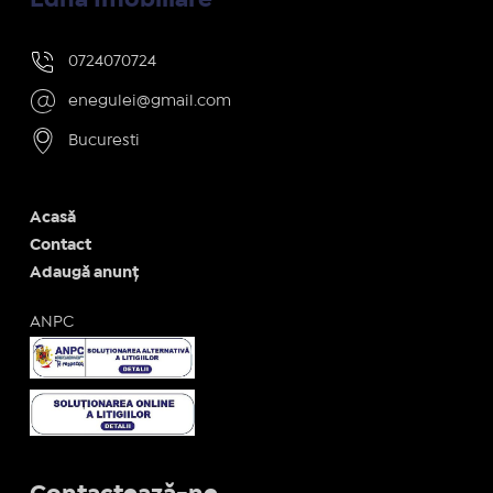
0724070724
enegulei@gmail.com
Bucuresti
Acasă
Contact
Adaugă anunț
ANPC