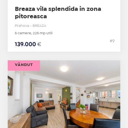
Breaza vila splendida in zona
pitoreasca
Prahova - BREAZA
6 camere, 226 mp utili
#9
139.000
€
VÂNDUT