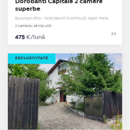
Dorobanti Capitale 2 camere
superbe
Bucuresti-Ilfov - DOROBANTI (CAPITALE), reper: Perla
2 camere, 48 mp utili
#8
475
€/lună
EXCLUSIVITATE