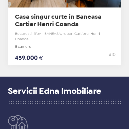
Casa singur curte in Baneasa
Cartier Henri Coanda
Bucuresti-Ilfov - BANEASA, reper: Cartierul Henri
Coanda
5 camere
#10
459.000
€
Servicii Edna Imobiliare