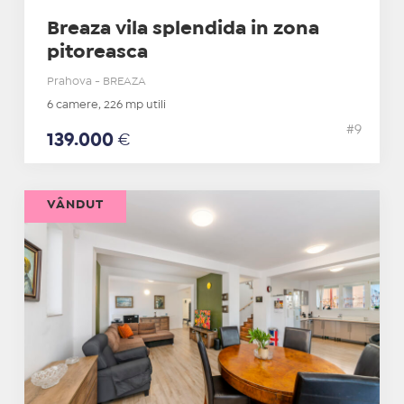
Breaza vila splendida in zona
pitoreasca
Prahova - BREAZA
6 camere, 226 mp utili
#9
139.000
€
VÂNDUT