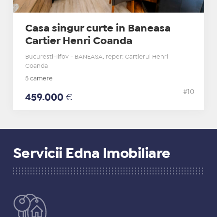
Casa singur curte in Baneasa
Cartier Henri Coanda
Bucuresti-Ilfov - BANEASA, reper: Cartierul Henri
Coanda
5 camere
#10
459.000
€
Servicii Edna Imobiliare