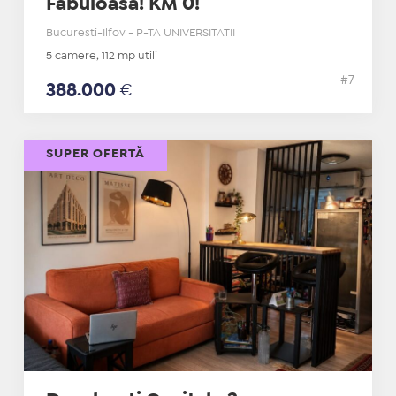
Fabuloasa! KM 0!
Bucuresti-Ilfov - P-TA UNIVERSITATII
5 camere, 112 mp utili
#7
388.000
€
SUPER OFERTĂ