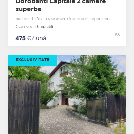
Dorobanti Capitale 2 camere
superbe
Bucuresti-Ilfov - DOROBANTI (CAPITALE), reper: Perla
2 camere, 48 mp utili
#8
475
€/lună
EXCLUSIVITATE