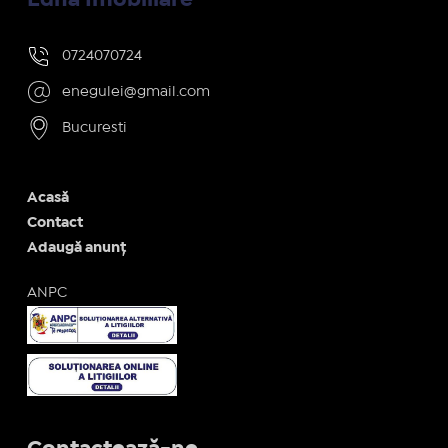
0724070724
enegulei@gmail.com
Bucuresti
Acasă
Contact
Adaugă anunț
ANPC