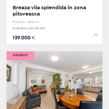
Breaza vila splendida in zona
pitoreasca
Prahova - BREAZA
6 camere, 226 mp utili
#9
139.000
€
VÂNDUT