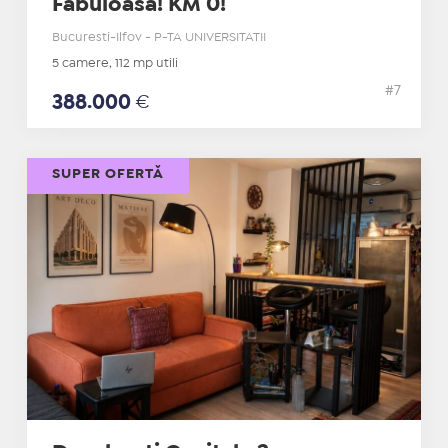
Fabuloasa! KM 0!
Bucuresti-Ilfov - P-TA UNIVERSITATII
5 camere, 112 mp utili
#7
388.000
€
SUPER OFERTĂ