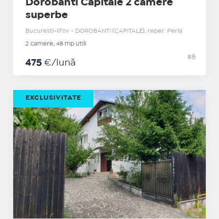
Dorobanti Capitale 2 camere
superbe
Bucuresti-Ilfov - DOROBANTI (CAPITALE), reper: Perla
2 camere, 48 mp utili
#8
475
€/lună
EXCLUSIVITATE