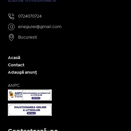
0724070724
enegulei@gmail.com
Bucuresti
Acasă
Contact
Adaugă anunț
ANPC