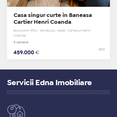
Casa singur curte in Baneasa
Cartier Henri Coanda
Bucuresti-Ilfov - BANEASA, reper: Cartierul Henri
Coanda
5 camere
#10
459.000
€
Servicii Edna Imobiliare