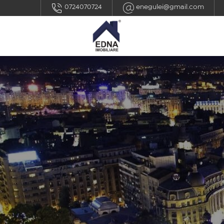
0724070724
enegulei@gmail.com