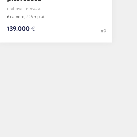
Prahova - BREAZA
6 camere, 226 mp utili
139.000
€
#9