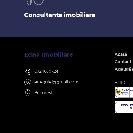
Consultanta imobiliara
Edna Imobiliare
Acasă
Contact
Adaugă 
0724070724
enegulei@gmail.com
ANPC
Bucuresti