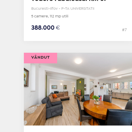
Bucuresti-Ilfov - P-TA UNIVERSITATII
5 camere, 112 mp utili
388.000
€
#7
VÂNDUT