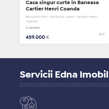
Casa singur curte in Baneasa
Cartier Henri Coanda
Bucuresti-Ilfov - BANEASA, reper: Cartierul Henri
Coanda
5 camere
#10
459.000
€
Servicii Edna Imobil