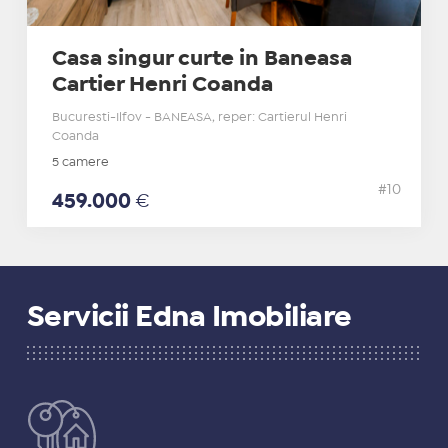
Casa singur curte in Baneasa
Cartier Henri Coanda
Bucuresti-Ilfov - BANEASA, reper: Cartierul Henri
Coanda
5 camere
#10
459.000
€
Servicii Edna Imobiliare