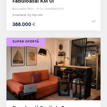
Fabuloasa! KM 0!
Bucuresti-Ilfov - P-TA UNIVERSITATII
5 camere, 112 mp utili
#7
388.000
€
SUPER OFERTĂ