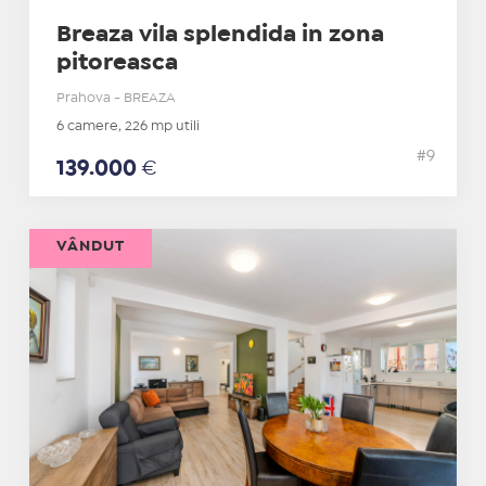
Breaza vila splendida in zona
pitoreasca
Prahova - BREAZA
6 camere, 226 mp utili
#9
139.000
€
VÂNDUT