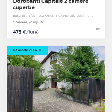
Dorobanti Capitale 2 camere
superbe
Bucuresti-Ilfov - DOROBANTI (CAPITALE), reper: Perla
2 camere, 48 mp utili
#8
475
€/lună
EXCLUSIVITATE