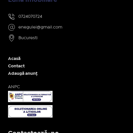
0724070724
enegulei@gmail.com
Bucuresti
Acasă
Contact
Adaugă anunț
ANPC