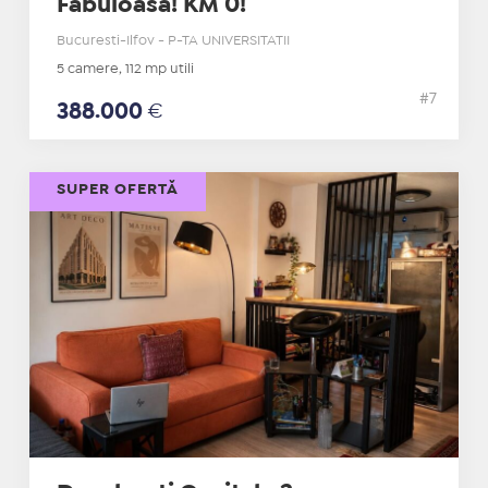
Fabuloasa! KM 0!
Bucuresti-Ilfov - P-TA UNIVERSITATII
5 camere, 112 mp utili
#7
388.000
€
SUPER OFERTĂ