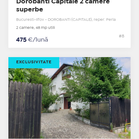
Dorobanti Capitale 2 camere
superbe
Bucuresti-Ilfov - DOROBANTI (CAPITALE), reper: Perla
2 camere, 48 mp utili
#8
475
€/lună
EXCLUSIVITATE