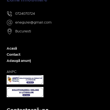
0724070724
enegulei@gmail.com
Bucuresti
Acasă
Contact
Adaugă anunț
ANPC