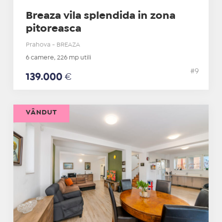
Breaza vila splendida in zona
pitoreasca
Prahova - BREAZA
6 camere, 226 mp utili
#9
139.000
€
VÂNDUT