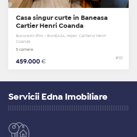
Casa singur curte in Baneasa
Cartier Henri Coanda
Bucuresti-Ilfov - BANEASA, reper: Cartierul Henri
Coanda
5 camere
#10
459.000
€
Servicii Edna Imobiliare