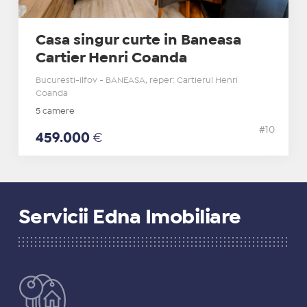
Casa singur curte in Baneasa
Cartier Henri Coanda
Bucuresti-Ilfov - BANEASA, reper: Cartierul Henri
Coanda
5 camere
#10
459.000
€
Servicii Edna Imobiliare