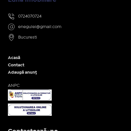
0724070724
enegulei@gmail.com
Bucuresti
Acasă
Contact
Adaugă anunț
ANPC