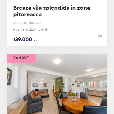
Breaza vila splendida in zona
pitoreasca
Prahova - BREAZA
6 camere, 226 mp utili
#9
139.000
€
VÂNDUT