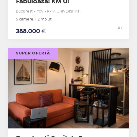
Fabuloasa! KM 0!
Bucuresti-Ilfov - P-TA UNIVERSITATII
5 camere, 112 mp utili
#7
388.000
€
SUPER OFERTĂ