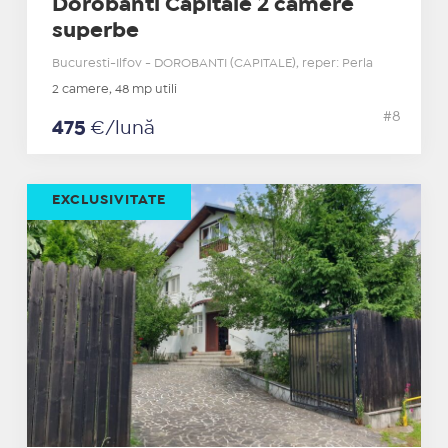
Dorobanti Capitale 2 camere
superbe
Bucuresti-Ilfov - DOROBANTI (CAPITALE), reper: Perla
2 camere, 48 mp utili
#8
475
€/lună
EXCLUSIVITATE